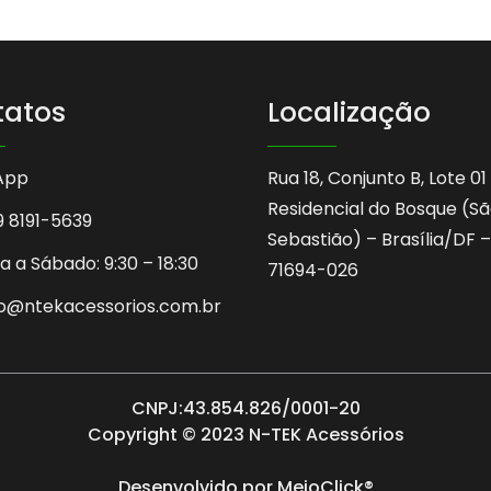
tatos
Localização
App
Rua 18, Conjunto B, Lote 01
Residencial do Bosque (S
9 8191-5639
Sebastião) – Brasília/DF –
 a Sábado: 9:30 – 18:30
71694-026
o@ntekacessorios.com.br
CNPJ:43.854.826/0001-20
Copyright © 2023 N-TEK Acessórios
Desenvolvido por
MeioClick®