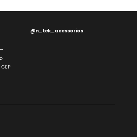
@n_tek_acessorios
 –
ão
 CEP: