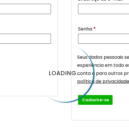
Obrigatório
Senha
*
Seus dados pessoais s
experiência em todo es
LOADING...
conta e para outros p
política de privacidad
Cadastre-se