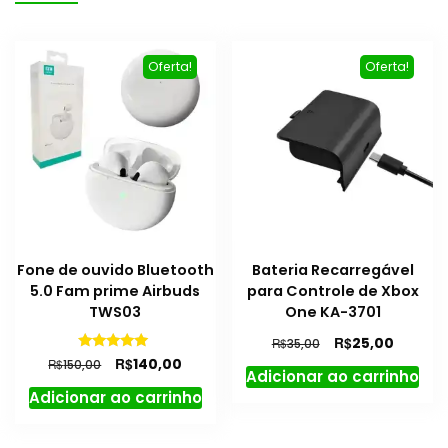
Oferta!
Oferta!
Fone de ouvido Bluetooth
Bateria Recarregável
5.0 Fam prime Airbuds
para Controle de Xbox
TWS03
One KA-3701
O
O
R$
25,00
R$
35,00
preço
preço
O
O
Avaliação
R$
140,00
R$
150,00
5.00
Adicionar ao carrinho
original
atual
preço
preço
de 5
Adicionar ao carrinho
era:
é:
original
atual
R$35,00.
R$25,00
era:
é:
R$150,00.
R$140,00.