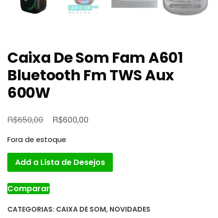
Caixa De Som Fam A601
Bluetooth Fm TWS Aux
600W
O
O
R$
R$
650,00
600,00
preço
preço
Fora de estoque
original
atual
era:
é:
Add a Lista de Desejos
R$650,00.
R$600,00.
Comparar
CATEGORIAS:
CAIXA DE SOM
,
NOVIDADES