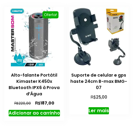
Oferta!
Alto-falante Portátil
Suporte de celular e gps
Kimaster K450x
haste 24cm B-max BMG-
Bluetooth IPX6 à Prova
07
d’Água
R$
25,00
O
O
R$
187,00
R$
220,00
preço
preço
Ler mais
Adicionar ao carrinho
original
atual
era:
é:
R$220,00.
R$187,00.