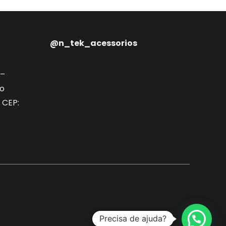
@n_tek_acessorios
 –
ão
 CEP:
Precisa de ajuda?