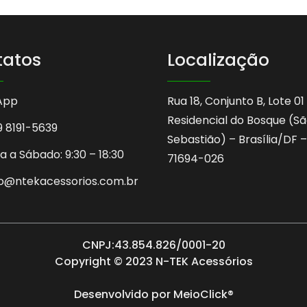
tatos
Localização
App
Rua 18, Conjunto B, Lote 01
Residencial do Bosque (S
9 8191-5639
Sebastião) – Brasília/DF –
 a Sábado: 9:30 – 18:30
71694-026
o@ntekacessorios.com.br
CNPJ:43.854.826/0001-20
Copyright © 2023 N-TEK Acessórios
Desenvolvido por
MeioClick®